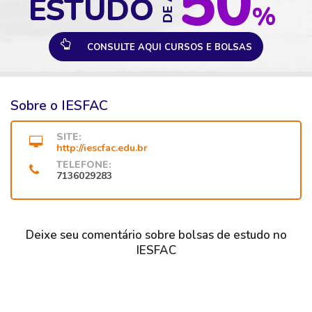
50
ESTUDO
%
CONSULTE AQUI CURSOS E BOLSAS
Sobre o
IESFAC
SITE:
http://iescfac.edu.br
TELEFONE:
7136029283
Deixe seu comentário sobre bolsas de estudo no
IESFAC