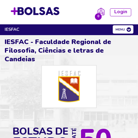
Login
0
IESFAC
MENU
la está vazia!
Cursos
FIES
IESFAC - Faculdade Regional de
Filosofia, Ciências e letras de
Candeias
BOLSAS DE
DE ATÉ