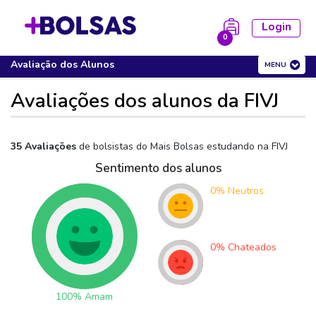
Login
0
FIVJ
Cursos
Avaliação dos Alunos
MENU
la está vazia!
FIES
PROUNI
Avaliações dos alunos da FIVJ
35 Avaliações
de bolsistas do Mais Bolsas estudando na
FIVJ
Sentimento dos alunos
0
%
Neutros
0
%
Chateados
100
%
Amam