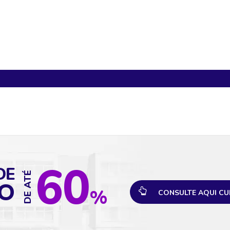
Sua mochila está vazia!
60
DE
DE ATÉ
O
%
CONSULTE AQUI CU