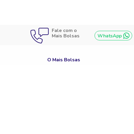
Fale com o
Mais Bolsas
WhatsApp
O Mais Bolsas
Quem Somos
Política De Privacidade
Termos De Uso
Bolsas De Estudo Para Cursos
Bolsas De Estudo Para Faculdades
Bolsas De Estudo Para Cursos Técnicos
Graduação
Pós-Graduação