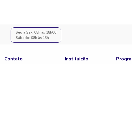
Seg a Sex: 08h às 18h00
Sábado: 08h às 13h
Contato
Instituição
Progra
Fale Conosco
Portal do Parceiro
Notas D
SAC
Quero Ser Parceiro
ENEM
Assessoria De Imprensa
Sisu
Educa Mais Brasil
Prouni
Fies
Pronate
Sisutec
ENCCEJ