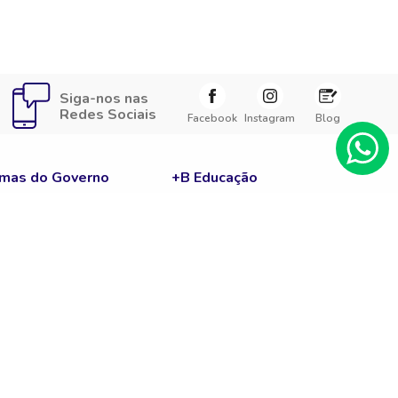
Siga-nos nas
Redes Sociais
Facebook
Instagram
Blog
mas do Governo
+B Educação
e Corte
Carreira
ENEM
Fies
Notícias
Prouni
c
Sisu
Guia Enem
A
Cursos Gratuitos