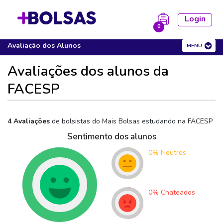
Login
0
FACESP
Cursos
Avaliação dos Alunos
MENU
la está vazia!
Avaliações dos alunos da
FACESP
4 Avaliações
de bolsistas do Mais Bolsas estudando na
FACESP
Sentimento dos alunos
0
%
Neutros
0
%
Chateados