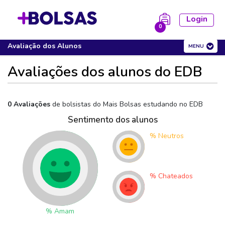
Login
0
EDB
Cursos
Avaliação dos Alunos
MENU
la está vazia!
Avaliações dos alunos do EDB
0 Avaliações
de bolsistas do Mais Bolsas estudando no
EDB
Sentimento dos alunos
%
Neutros
%
Chateados
%
Amam