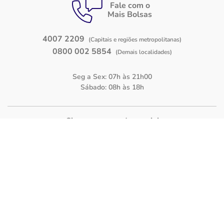
Fale com o
Mais Bolsas
4007 2209
(Capitais e regiões metropolitanas)
0800 002 5854
(Demais localidades)
Seg a Sex: 07h às 21h00
Sábado: 08h às 18h
Siga-nos nas
redes sociais
Facebook
Instagram
Blog
O Mais Bolsas
Quem Somos
Política de Privacidade
Termos de Uso
Bolsas de estudo para Cursos
Bolsas de estudo para Faculdades
Bolsas de estudo para Cursos Técnicos
Contato