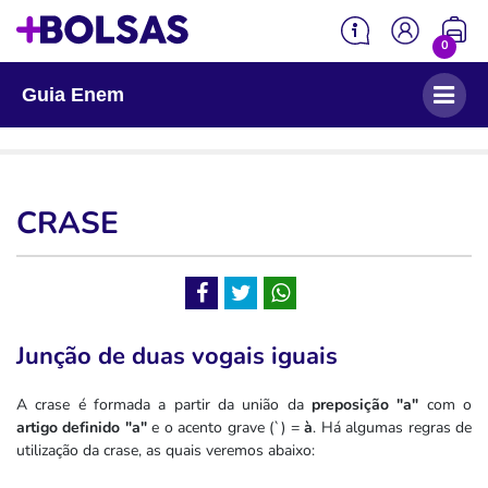
0
Guia Enem
Sua mochila está vazia!
Língua Portuguesa
Matemática
CRASE
Geografia
História
Junção de duas vogais iguais
Física
A crase é formada a partir da união da
preposição "a"
com o
Química
artigo definido "a"
e o acento grave (`) =
à
. Há algumas regras de
utilização da crase, as quais veremos abaixo:
Biologia