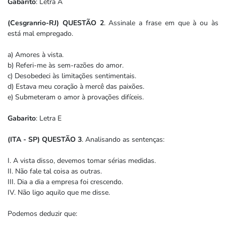
Gabarito
: Letra A
(Cesgranrio-RJ) QUESTÃO 2
. Assinale a frase em que à ou às
está mal empregado.
a) Amores à vista.
b) Referi-me às sem-razões do amor.
c) Desobedeci às limitações sentimentais.
d) Estava meu coração à mercê das paixões.
e) Submeteram o amor à provações difíceis.
Gabarito
: Letra E
(ITA - SP) QUESTÃO 3
. Analisando as sentenças:
I. A vista disso, devemos tomar sérias medidas.
II. Não fale tal coisa as outras.
III. Dia a dia a empresa foi crescendo.
IV. Não ligo aquilo que me disse.
Podemos deduzir que: