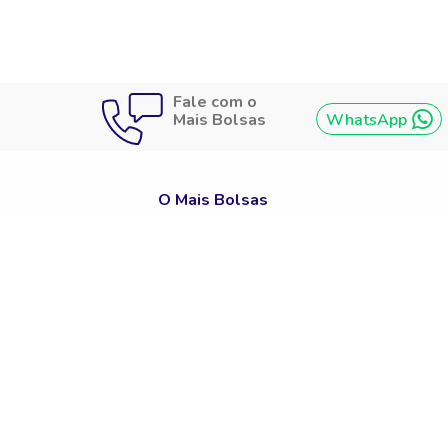
Fale com o
Mais Bolsas
WhatsApp
O Mais Bolsas
Quem Somos
Política De Privacidade
Termos De Uso
Bolsas De Estudo Para Cursos
Bolsas De Estudo Para Faculdades
Bolsas De Estudo Para Cursos Técnicos
Graduação
Pós-Graduação