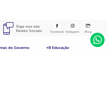
Siga-nos nas
Redes Sociais
Facebook
Instagram
Blog
mas do Governo
+B Educação
e Corte
Carreira
ENEM
Fies
Notícias
Prouni
c
Sisu
Guia Enem
A
Cursos Gratuitos