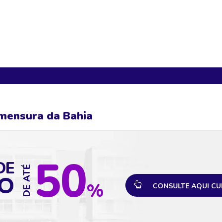
Sua mochila está vazia!
mensura da Bahia
50
DE
DE ATÉ
O
%
CONSULTE AQUI CU