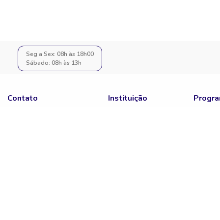
Seg a Sex: 08h às 18h00
Sábado: 08h às 13h
Contato
Instituição
Progra
Fale Conosco
Portal do Parceiro
Notas D
SAC
Quero Ser Parceiro
ENEM
Assessoria De Imprensa
Sisu
Educa Mais Brasil
Prouni
Fies
Pronate
Sisutec
ENCCEJ